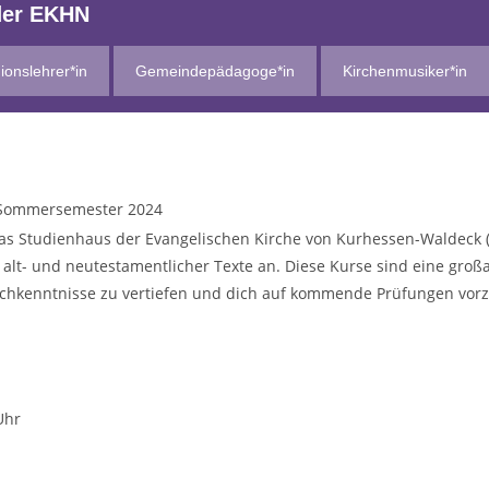
der EKHN
ionslehrer*in
Gemeindepädagoge*in
Kirchenmusiker*in
 Sommersemester 2024
s Studienhaus der Evangelischen Kirche von Kurhessen-Waldeck (
lt- und neutestamentlicher Texte an. Diese Kurse sind eine großar
achkenntnisse zu vertiefen und dich auf kommende Prüfungen vorzu
Uhr