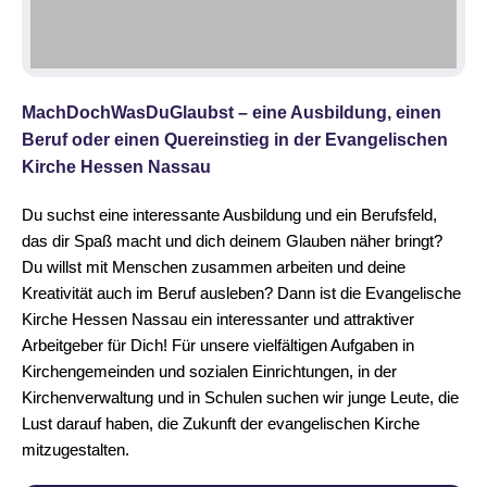
Ein Segen für den
Hy
Schulstart
S
MachDochWasDuGlaubst – eine Ausbildung, einen
Beruf oder einen Quereinstieg in der Evangelischen
Ein neuer Lebensabschnitt beginnt:
Ver
Kirche Hessen Nassau
Mit dem Pocketsegen schenkt die
Heb
EKHN Kindern zur Einschulung einen
bis
kleinen Begleiter für die Hosentasche,
opt
Du suchst eine interessante Ausbildung und ein Berufsfeld,
das Mäppchen oder den Rucksack.
das dir Spaß macht und dich deinem Glauben näher bringt?
Du willst mit Menschen zusammen arbeiten und deine
Weitere Informationen >>
Kreativität auch im Beruf ausleben? Dann ist die Evangelische
Kirche Hessen Nassau ein interessanter und attraktiver
Arbeitgeber für Dich! Für unsere vielfältigen Aufgaben in
Kirchengemeinden und sozialen Einrichtungen, in der
Kirchenverwaltung und in Schulen suchen wir junge Leute, die
Lust darauf haben, die Zukunft der evangelischen Kirche
mitzugestalten.